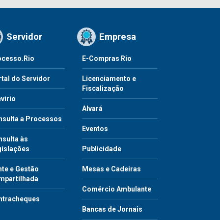
Servidor
Empresa
ocesso.Rio
E-Compras Rio
tal do Servidor
Licenciamento e
Fiscalização
virio
Alvará
nsulta a Processos
Eventos
sulta às
gislações
Publicidade
te e Gestão
Mesas e Cadeiras
mpartilhada
Comércio Ambulante
ntracheques
Bancas de Jornais