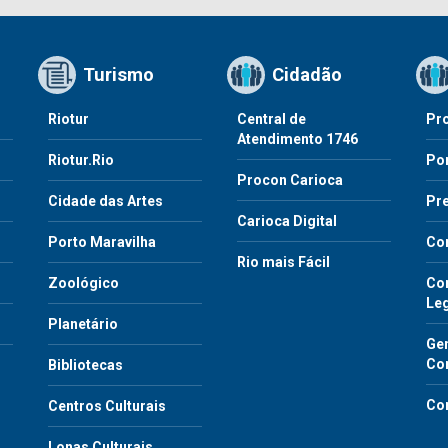
Turismo
Cidadão
Riotur
Central de
Pr
Atendimento 1746
Riotur.Rio
Por
Procon Carioca
o
Cidade das Artes
Pre
Carioca Digital
Porto Maravilha
Co
Rio mais Fácil
Zoológico
Con
Le
Planetário
Gen
Co
Bibliotecas
Co
Centros Culturais
Lonas Culturais