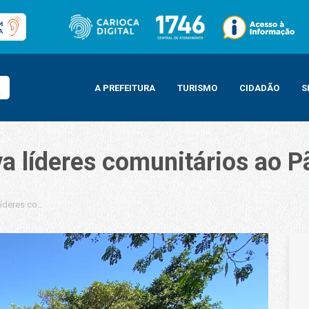
A PREFEITURA
TURISMO
CIDADÃO
S
va líderes comunitários ao 
 líderes comunitários ao Pão de Açúcar